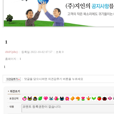
1
tMtFQiRt()
등록일
2022-10-02 07:57
조회 0
홈페이지
1
1
덧글을 닫으시려면 의견감추기 버튼을 누르세요